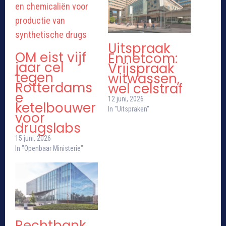
Uitspraak
OM eist vijf
Ennetcom:
jaar cel
Vrijspraak
tegen
witwassen,
Rotterdams
wel celstraf
e
12 juni, 2026
ketelbouwer
In "Uitspraken"
voor
drugslabs
15 juni, 2026
In "Openbaar Ministerie"
Rechtbank