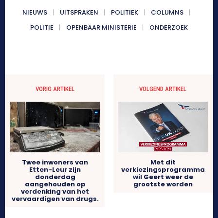
NIEUWS
UITSPRAKEN
POLITIEK
COLUMNS
POLITIE
OPENBAAR MINISTERIE
ONDERZOEK
VORIG ARTIKEL
VOLGEND ARTIKEL
Twee inwoners van
Met dit
Etten-Leur zijn
verkiezingsprogramma
donderdag
wil Geert weer de
aangehouden op
grootste worden
verdenking van het
vervaardigen van drugs.