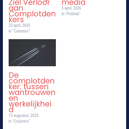
Ziel Verloor
media
aan
5 april, 2026
Complotden
In "Politiek"
kers
23 april, 2025
In "Columns"
De
complotden
ker: tussen
wantrouwen
en
werkelijkhei
d
12 augustus, 2025
In "Columns"