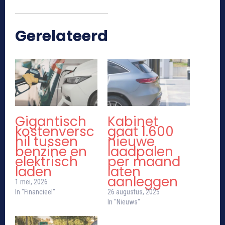
Gerelateerd
Gigantisch
Kabinet
kostenversc
gaat 1.600
hil tussen
nieuwe
benzine en
laadpalen
elektrisch
per maand
laden
laten
aanleggen
1 mei, 2026
In "Financieel"
26 augustus, 2025
In "Nieuws"