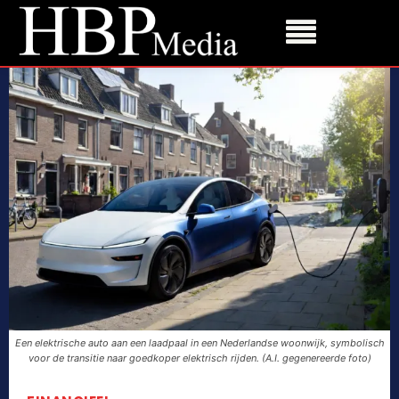
Een elektrische auto aan een laadpaal in een Nederlandse woonwijk, symbolisch
voor de transitie naar goedkoper elektrisch rijden. (A.I. gegenereerde foto)