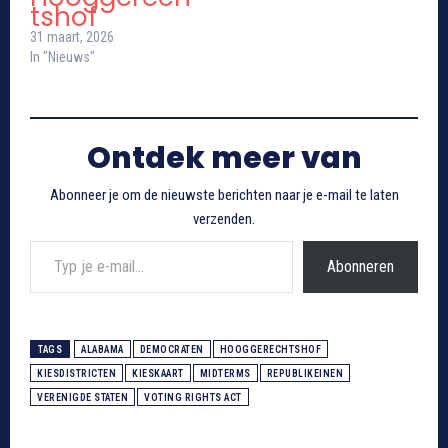
tshof
31 maart, 2026
In "Nieuws"
Ontdek meer van
Abonneer je om de nieuwste berichten naar je e-mail te laten
verzenden.
Typ je e-mail...
Abonneren
TAGS
ALABAMA
DEMOCRATEN
HOOGGERECHTSHOF
KIESDISTRICTEN
KIESKAART
MIDTERMS
REPUBLIKEINEN
VERENIGDE STATEN
VOTING RIGHTS ACT