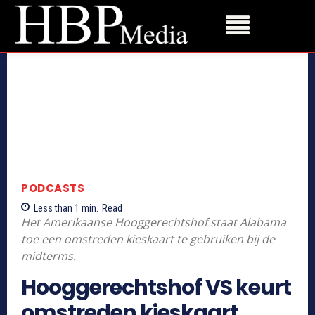
PODCASTS
Less than 1
min.
Read
Het Amerikaanse Hooggerechtshof staat Alabama
toe een omstreden kieskaart te gebruiken bij de
midterms.
Hooggerechtshof VS keurt
omstreden kieskaart