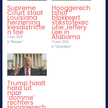
Supreme
Hooggerech
Court staat
tshof
Louisiana
blokkeert
herziening
stikstofexec
kiesdistricte
utie Jeffery
n toe
Lee in
Alabama
5 mei, 2026
In "Nieuws"
12 juni, 2026
In "Uitspraken"
Trump haalt
hard uit
naar
‘domme’
rechters
Hooggerech