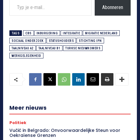
Abonneren
TAGS
CBS
INBURGERING
INTEGRATIE
MIGRATIE NEDERLAND
SOCIAAL ONDERZOEK
STATUSHOUDERS
STICHTING IPN
TAALNIVEAU A2
TAALNIVEAU B1
TURKSE NIEUWKOMERS
WERKGELEGENHEID
Meer nieuws
Politiek
Vučić in Belgrado: Onvoorwaardelijke Steun voor
Oekraïense Grenzen