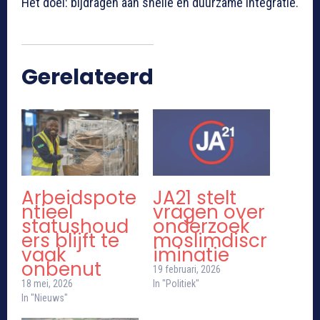
Het doel: bijdragen aan snelle en duurzame integratie.
Gerelateerd
Arbeidspote
JA21 stelt
ntieel
vragen over
statushoud
onderzoek
ers blijft te
moslimdiscr
vaak
iminatie
onbenut
19 februari, 2026
18 mei, 2026
In "Politiek"
In "Nieuws"