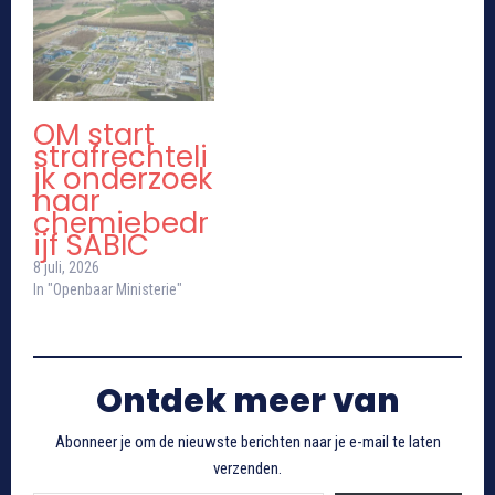
OM start
strafrechteli
jk onderzoek
naar
chemiebedr
ijf SABIC
8 juli, 2026
In "Openbaar Ministerie"
Ontdek meer van
Abonneer je om de nieuwste berichten naar je e-mail te laten
verzenden.
Typ je e-mail...