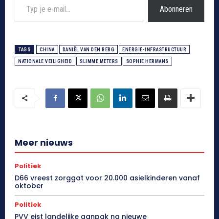
Abonneren
TAGS
CHINA
DANIËL VAN DEN BERG
ENERGIE-INFRASTRUCTUUR
NATIONALE VEILIGHEID
SLIMME METERS
SOPHIE HERMANS
Meer nieuws
Politiek
D66 vreest zorggat voor 20.000 asielkinderen vanaf
oktober
Politiek
PVV eist landelijke aanpak na nieuwe