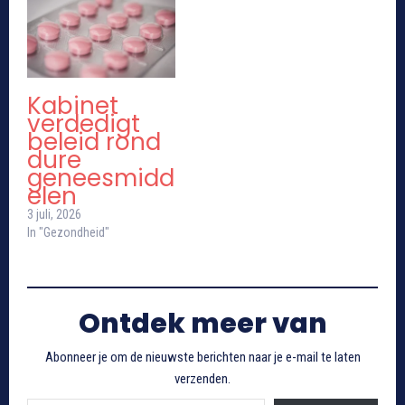
Kabinet
verdedigt
beleid rond
dure
geneesmidd
elen
3 juli, 2026
In "Gezondheid"
Ontdek meer van
Abonneer je om de nieuwste berichten naar je e-mail te laten
verzenden.
Typ je e-mail...