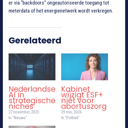
er via “backdoors” ongeautoriseerde toegang tot
meterdata of het energienetwerk wordt verkregen.
Gerelateerd
Nederlandse
Kabinet
AI in
wijzigt ESF+
strategische
niet voor
niches
abortuszorg
27 november, 2025
29 mei, 2026
In "Nieuws"
In "Politiek"