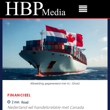
Afbeelding gegenereerd met A.I. (Grok)
FINANCIEEL
2
min.
Read
Nederland wil handelsrelatie met Canada