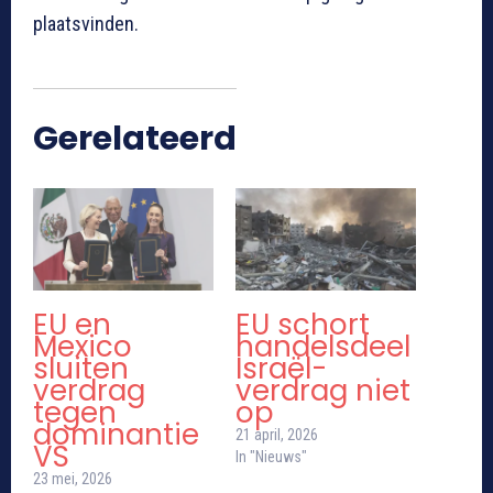
plaatsvinden.
Gerelateerd
EU en
EU schort
Mexico
handelsdeel
sluiten
Israël-
verdrag
verdrag niet
tegen
op
dominantie
21 april, 2026
VS
In "Nieuws"
23 mei, 2026