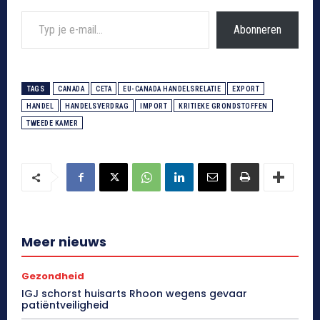
Typ je e-mail...
Abonneren
TAGS
CANADA
CETA
EU-CANADA HANDELSRELATIE
EXPORT
HANDEL
HANDELSVERDRAG
IMPORT
KRITIEKE GRONDSTOFFEN
TWEEDE KAMER
Meer nieuws
Gezondheid
IGJ schorst huisarts Rhoon wegens gevaar
patiëntveiligheid