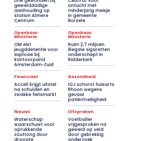
Drie gewonden bij
Celstraf voor
gewelddadige
ontucht met
aanhouding op
minderjarig meisje
station Almere
in gemeente
Centrum
Borsele
Openbaar
Openbaar
Ministerie
Ministerie
OM eist
Ruim 2,7 miljoen
jeugddetentie voor
illegale sigaretten
explosie bij
onderschept in
kantoorpand
Ridderkerk
Amsterdam-Zuid
Financieel
Gezondheid
Accell krijgt uitstel
IGJ schorst huisarts
na schulden en
Rhoon wegens
zwakke fietsmarkt
gevaar
patiëntveiligheid
Nieuws
Uitspraken
Waterschap
Voetballer
waarschuwt voor
vrijgesproken na
oprukkende
geweld op veld
zouttong door
door gebrekkig
droogte
onderzoek