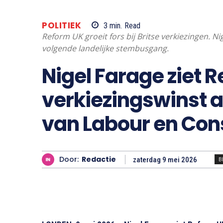
POLITIEK
3
min.
Read
Reform UK groeit fors bij Britse verkiezingen. Ni
volgende landelijke stembusgang.
Nigel Farage ziet 
verkiezingswinst a
van Labour en Con
Door:
Redactie
zaterdag 9 mei 2026
B
Deel