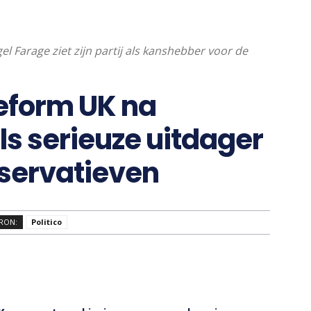
gel Farage ziet zijn partij als kanshebber voor de
Reform UK na
ls serieuze uitdager
servatieven
RON:
Politico