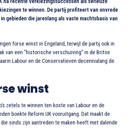
K na recente verkiezingssuccessen als serieuze
ezingen te winnen. De partij profiteert van onvrede
in gebieden die jarenlang als vaste machtsbasis van
ngen forse winst in Engeland, terwijl de partij ook in
k van een “historische verschuiving” in de Britse
 waarin Labour en de Conservatieven decennialang de
rse winst
o’s zetels te winnen ten koste van Labour en de
bieden boekte Reform UK vooruitgang. Dat maakt de
r, die sinds zijn aantreden te maken heeft met dalende