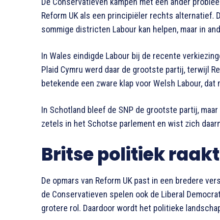
De Conservatieven kampen met een ander probleem.
Reform UK als een principiëler rechts alternatief. 
sommige districten Labour kan helpen, maar in and
In Wales eindigde Labour bij de recente verkiezin
Plaid Cymru werd daar de grootste partij, terwijl 
betekende een zware klap voor Welsh Labour, dat
In Schotland bleef de SNP de grootste partij, maar
zetels in het Schotse parlement en wist zich daarm
Britse politiek raak
De opmars van Reform UK past in een bredere versc
de Conservatieven spelen ook de Liberal Democra
grotere rol. Daardoor wordt het politieke landscha