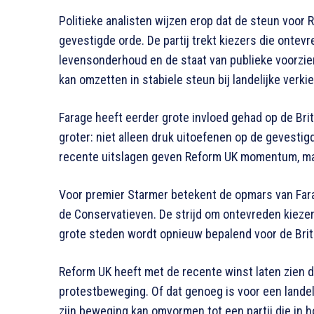
Politieke analisten wijzen erop dat de steun voor
gevestigde orde. De partij trekt kiezers die ontevr
levensonderhoud en de staat van publieke voorzieni
kan omzetten in stabiele steun bij landelijke verki
Farage heeft eerder grote invloed gehad op de Brits
groter: niet alleen druk uitoefenen op de gevestig
recente uitslagen geven Reform UK momentum, maa
Voor premier Starmer betekent de opmars van Fara
de Conservatieven. De strijd om ontevreden kiezer
grote steden wordt opnieuw bepalend voor de Brits
Reform UK heeft met de recente winst laten zien dat
protestbeweging. Of dat genoeg is voor een landel
zijn beweging kan omvormen tot een partij die in 