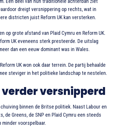
 Een deel van hun traditionele achterban ziet
Daardoor dreigt versnippering op rechts, wat in
ere districten juist Reform UK kan versterken.
gen op grote afstand van Plaid Cymru en Reform UK.
Reform UK eveneens sterk presteerde. De uitslag
 meer dan een eeuw dominant was in Wales.
 Reform UK won ook daar terrein. De partij behaalde
ee steviger in het politieke landschap te nestelen.
t verder versnipperd
huiving binnen de Britse politiek. Naast Labour en
ts, de Greens, de SNP en Plaid Cymru een steeds
p minder voorspelbaar.