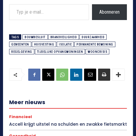
Typ je e-mail...
Abonneren
TAGS
BOUWBESLUIT
BRANDVEILIGHEID
DUURZAAMHEID
GEMEENTEN
HUISVESTING
ISOLATIE
PERMANENTE BEWONING
REGELGEVING
TIJDELIJKE OPVANGWONINGEN
WOONCRISIS
Meer nieuws
Financieel
Accell krijgt uitstel na schulden en zwakke fietsmarkt
Gezondheid