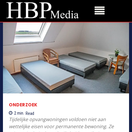
ONDERZOEK
2
min.
Read
Tijdelijke opvangwoningen voldoen niet aan
wettelijke eisen voor permanente bewoning. Ze