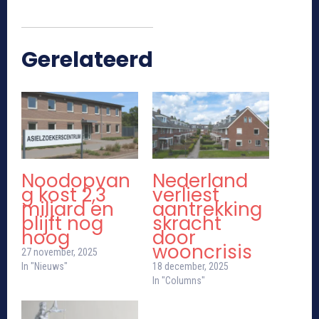
Gerelateerd
Noodopvan
Nederland
g kost 2,3
verliest
miljard en
aantrekking
blijft nog
skracht
hoog
door
wooncrisis
27 november, 2025
In "Nieuws"
18 december, 2025
In "Columns"