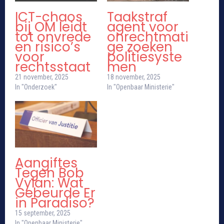
ICT-chaos
Taakstraf
bij OM leidt
agent voor
tot onvrede
onrechtmati
en risico’s
ge zoeken
voor
politiesyste
rechtsstaat
men
21 november, 2025
18 november, 2025
In "Onderzoek"
In "Openbaar Ministerie"
Aangiftes
Tegen Bob
Vylan: Wat
Gebeurde Er
in Paradiso?
15 september, 2025
In "Openbaar Ministerie"