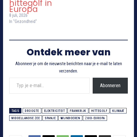
hittegolf in
Europa
8 juli, 2026
In "Gezondheid"
Ontdek meer van
Abonneer je om de nieuwste berichten naar je e-mail te laten
verzenden.
Typ je e-mail...
Abonneren
TAGS
DROOGTE
ELEKTRICITEIT
FRANKRIJK
HITTEGOLF
KLIMAAT
MIDDELLANDSE ZEE
SPANJE
WIJNBOEREN
ZUID-EUROPA