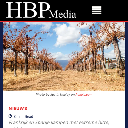
Photo by Justin Nealey on
Pexels.com
NIEUWS
3
min.
Read
Frankrijk en Spanje kampen met extreme hitte,