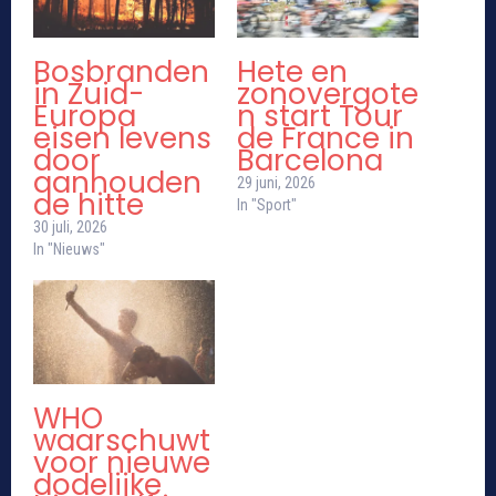
Bosbranden
Hete en
in Zuid-
zonovergote
Europa
n start Tour
eisen levens
de France in
door
Barcelona
aanhouden
29 juni, 2026
de hitte
In "Sport"
30 juli, 2026
In "Nieuws"
WHO
waarschuwt
voor nieuwe
dodelijke