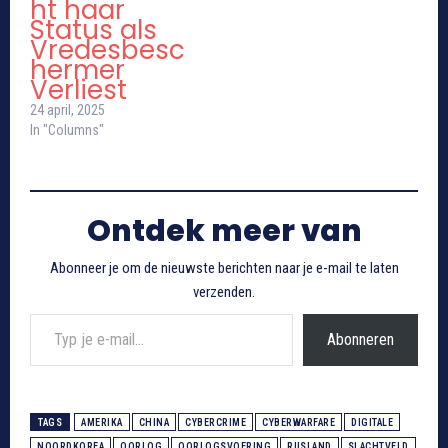
ht haar
Status als
Vredesbesc
hermer
Verliest
24 april, 2025
In "Columns"
Ontdek meer van
Abonneer je om de nieuwste berichten naar je e-mail te laten
verzenden.
Typ je e-mail...
Abonneren
TAGS
AMERIKA
CHINA
CYBERCRIME
CYBERWARFARE
DIGITALE
NOORDKOREA
OORLOG
OORLOGSVOERING
RUSLAND
SLACHTVELD