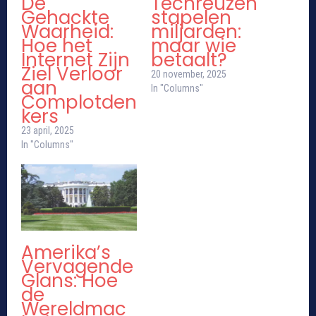
De
Techreuzen
Gehackte
stapelen
Waarheid:
miljarden:
Hoe het
maar wie
Internet Zijn
betaalt?
Ziel Verloor
20 november, 2025
aan
In "Columns"
Complotden
kers
23 april, 2025
In "Columns"
Amerika’s
Vervagende
Glans: Hoe
de
Wereldmac