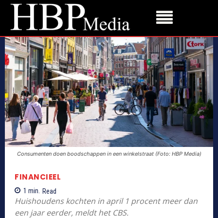
Consumenten doen boodschappen in een winkelstraat (Foto: HBP Media)
FINANCIEEL
1
min.
Read
Huishoudens kochten in april 1 procent meer dan
een jaar eerder, meldt het CBS.