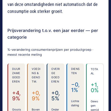
van deze omstandigheden niet automatisch dat de
consumptie ook sterker groeit.
Prijsverandering t.o.v. een jaar eerder — per
categorie
%-verandering consumentenprijzen per productgroep ·
meest recente meting
DUUR
VOEDI
OVERI
DIENS
TOTA
ZAME
NG &
GE
TEN
AL
GOED
GENO
GOED
EREN
TM.
EREN
−0,
+1,
1%
0%
+4,
+0,
+0,
9%
9%
5%
Lichte
Gewo
daling
gen
Groots
Boven
Onder
gemid