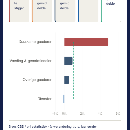
te
gemid
gemid
delde
stijger
delde
delde
Bron: CBS / prijsstatistiek · %-verandering t.o.v. jaar eerder