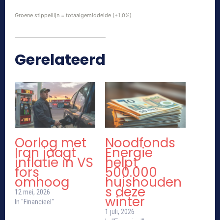
Groene stippellijn = totaalgemiddelde (+1,0%)
Gerelateerd
Oorlog met
Noodfonds
Iran jaagt
Energie
inflatie in VS
helpt
fors
500.000
omhoog
huishouden
s deze
12 mei, 2026
winter
In "Financieel"
1 juli, 2026