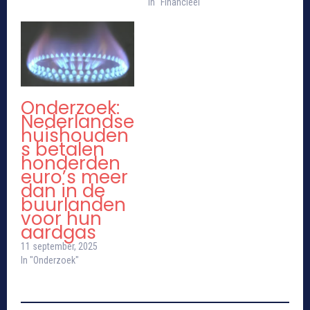
In "Financieel"
Onderzoek:
Nederlandse
huishouden
s betalen
honderden
euro’s meer
dan in de
buurlanden
voor hun
aardgas
11 september, 2025
In "Onderzoek"