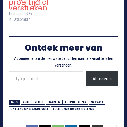
proeftijd al
verstreken
16 maart, 2026
In "Uitspraken"
Ontdek meer van
Abonneer je om de nieuwste berichten naar je e-mail te laten
verzenden.
Typ je e-mail...
Abonneren
TAGS
ARBEIDSRECHT
HAARLEM
LOONBETALING
MAXVAST
ONTSLAG OP STAANDE VOET
RECHTBANK NOORD-HOLLAND