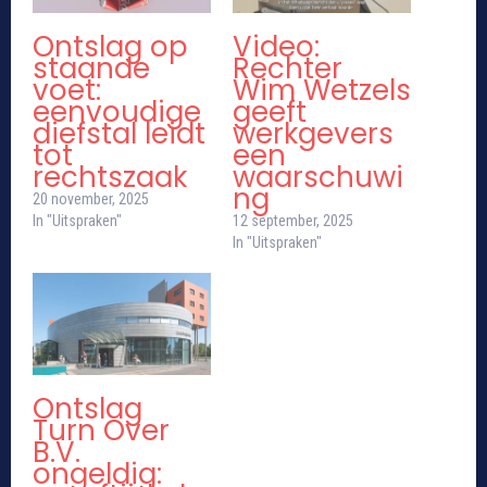
Ontslag op
Video:
staande
Rechter
voet:
Wim Wetzels
eenvoudige
geeft
diefstal leidt
werkgevers
tot
een
rechtszaak
waarschuwi
ng
20 november, 2025
In "Uitspraken"
12 september, 2025
In "Uitspraken"
Ontslag
Turn Over
B.V.
ongeldig: