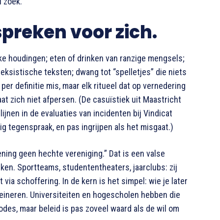
l zoek.
preken voor zich.
nlijke houdingen; eten of drinken van ranzige mengsels;
eksistische teksten; dwang tot “spelletjes” die niets
per definitie mis, maar elk ritueel dat op vernedering
aat zich niet afpersen. (De casuïstiek uit Maastricht
ijnen in de evaluaties van incidenten bij Vindicat
nig tegenspraak, en pas ingrijpen als het misgaat.)
ing geen hechte vereniging.” Dat is een valse
ken. Sportteams, studententheaters, jaarclubs: zij
ia schoffering. In de kern is het simpel: wie je later
kleineren. Universiteiten en hogescholen hebben die
des, maar beleid is pas zoveel waard als de wil om