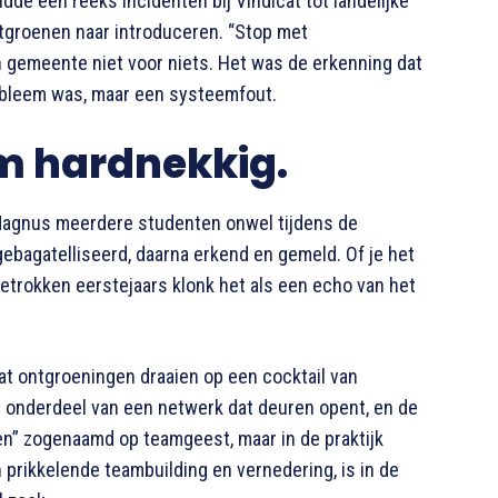
dde een reeks incidenten bij Vindicat tot landelijke
ntgroenen naar introduceren. “Stop met
n gemeente niet voor niets. Het was de erkenning dat
obleem was, maar een systeemfout.
em hardnekkig.
s Magnus meerdere studenten onwel tijdens de
ebagatelliseerd, daarna erkend en gemeld. Of je het
betrokken eerstejaars klonk het als een echo van het
t ontgroeningen draaien op een cocktail van
t onderdeel van een netwerk dat deuren opent, en de
eren” zogenaamd op teamgeest, maar in de praktijk
 prikkelende teambuilding en vernedering, is in de