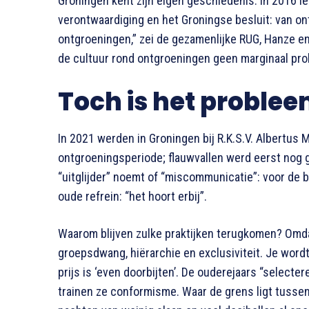
Groningen kent zijn eigen geschiedenis. In 2016 lei
verontwaardiging en het Groningse besluit: van o
ontgroeningen,” zei de gezamenlijke RUG, Hanze e
de cultuur rond ontgroeningen geen marginaal pr
Toch is het proble
In 2021 werden in Groningen bij R.K.S.V. Albertu
ontgroeningsperiode; flauwvallen werd eerst nog g
“uitglijder” noemt of “miscommunicatie”: voor de 
oude refrein: “het hoort erbij”.
Waarom blijven zulke praktijken terugkomen? Omda
groepsdwang, hiërarchie en exclusiviteit. Je word
prijs is ‘even doorbijten’. De ouderejaars “select
trainen ze conformisme. Waar de grens ligt tussen