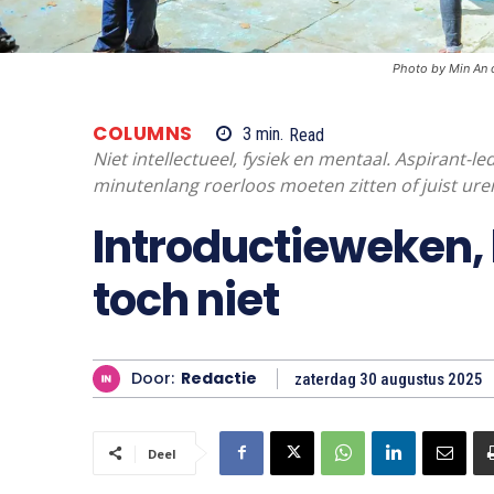
Photo by Min An
COLUMNS
3
min.
Read
Niet intellectueel, fysiek en mentaal. Aspirant-l
minutenlang roerloos moeten zitten of juist u
Introductieweken, h
toch niet
Door:
Redactie
zaterdag 30 augustus 2025
Deel