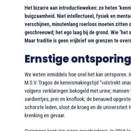
Het bizarre aan introductieweken: ze heten ‘kenn
buigzaamheid. Niet intellectueel, fysiek en menta
verschijnen, minutenlang roerloos moeten zitten 
geschreeuwd; het ego laag bij de grond. Wie ‘het spel
Maar traditie is geen vrijbrief om grenzen te over
Ernstige ontsporin
We weten inmiddels hoe snel het kan ontsporen. In
M.S.V. Tragos de kennismakingstijd “volstrekt on
volgens verklaringen bekogeld met urine; mannen
sardientjes, prei en knoflook; de benauwd opgeste
schorste leden, sloot de kroeg en de universiteit tr
krenking en gevaar.