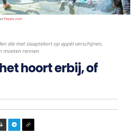
 on
Pexels.com
eden die met slaaptekort op appèl verschijnen,
ren moeten rennen
et hoort erbij, of