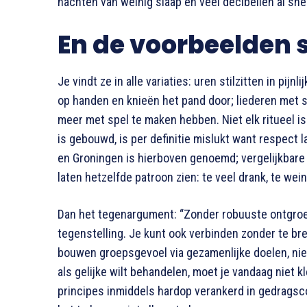
nachten van weinig slaap en veel decibellen al sne
En de voorbeelden s
Je vindt ze in alle variaties: uren stilzitten in pij
op handen en knieën het pand door; liederen met s
meer met spel te maken hebben. Niet elk ritueel is 
is gebouwd, is per definitie mislukt want respect l
en Groningen is hierboven genoemd; vergelijkbare l
laten hetzelfde patroon zien: te veel drank, te wei
Dan het tegenargument: “Zonder robuuste ontgroen
tegenstelling. Je kunt ook verbinden zonder te bre
bouwen groepsgevoel via gezamenlijke doelen, niet v
als gelijke wilt behandelen, moet je vandaag niet 
principes inmiddels hardop verankerd in gedragsco