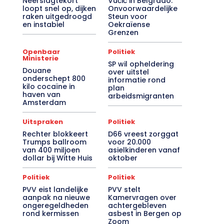
Neerslagtekort
Vučić in Belgrado:
loopt snel op, dijken
Onvoorwaardelijke
raken uitgedroogd
Steun voor
en instabiel
Oekraïense
Grenzen
Openbaar
Politiek
Ministerie
SP wil opheldering
Douane
over uitstel
onderschept 800
informatie rond
kilo cocaïne in
plan
haven van
arbeidsmigranten
Amsterdam
Uitspraken
Politiek
Rechter blokkeert
D66 vreest zorggat
Trumps ballroom
voor 20.000
van 400 miljoen
asielkinderen vanaf
dollar bij Witte Huis
oktober
Politiek
Politiek
PVV eist landelijke
PVV stelt
aanpak na nieuwe
Kamervragen over
ongeregeldheden
achtergebleven
rond kermissen
asbest in Bergen op
Zoom