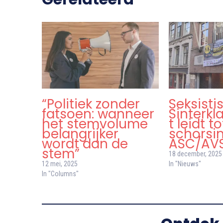
“Politiek zonder
Seksisti
fatsoen: wanneer
Sinterk
het stemvolume
t leidt to
belangrijker
schorsin
wordt dan de
ASC/AV
stem”
18 december, 2025
12 mei, 2025
In "Nieuws"
In "Columns"