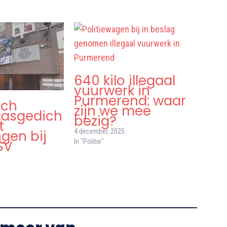
640 kilo illegaal
vuurwerk in
Purmerend: waar
sch
zijn we mee
laasgedich
bezig?
t
4 december, 2025
gen bij
In "Politie"
SV