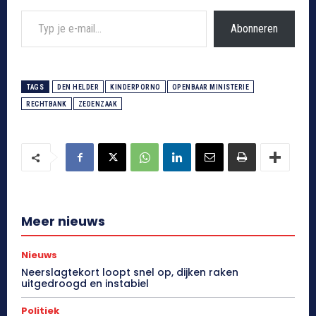
Typ je e-mail...
Abonneren
TAGS
DEN HELDER
KINDERPORNO
OPENBAAR MINISTERIE
RECHTBANK
ZEDENZAAK
Meer nieuws
Nieuws
Neerslagtekort loopt snel op, dijken raken
uitgedroogd en instabiel
Politiek