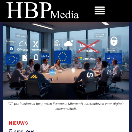
ICT-professionals bespreken Europese Microsoft-alternatieven voor digitale
soevereiniteit.
NIEUWS
4
min.
Read