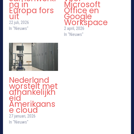
ng in
Microsoft
Europa fors
Office en
uit
Google
Workspace
22 juli, 2026
In "Nieuws"
2 april, 2026
In "Nieuws"
Nederland
worstelt met
afhankelijkh
eid
Amerikaans
e cloud
27 januari, 2026
In "Nieuws"