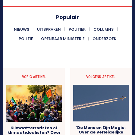
Populair
NIEUWS
UITSPRAKEN
POLITIEK
COLUMNS
POLITIE
OPENBAAR MINISTERIE
ONDERZOEK
VORIG ARTIKEL
VOLGEND ARTIKEL
‘De Mens en Zijn Magie:
Klimaatterroristen of
Over de Verleidelijke
klimaatidealisten? Over