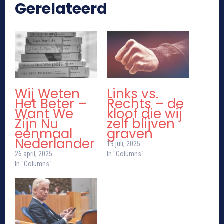
Gerelateerd
Wij Weten
Links vs.
Het Beter –
Rechts – de
Want We
kloof die wij
Zijn Nu
zelf blijven
eenmaal
graven
Nederlander
19 juli, 2025
26 april, 2025
In "Columns"
In "Columns"