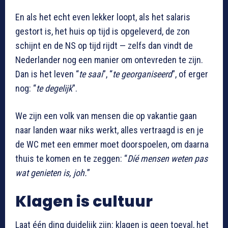
En als het echt even lekker loopt, als het salaris
gestort is, het huis op tijd is opgeleverd, de zon
schijnt en de NS op tijd rijdt — zelfs dan vindt de
Nederlander nog een manier om ontevreden te zijn.
Dan is het leven “
te saai
”, “
te georganiseerd
”, of erger
nog: “
te degelijk
”.
We zijn een volk van mensen die op vakantie gaan
naar landen waar niks werkt, alles vertraagd is en je
de WC met een emmer moet doorspoelen, om daarna
thuis te komen en te zeggen: “
Díé mensen weten pas
wat genieten is, joh.
”
Klagen is cultuur
Laat één ding duidelijk zijn: klagen is geen toeval, het