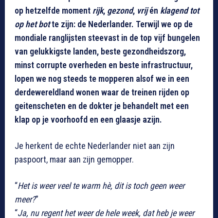
op hetzelfde moment
rijk
,
gezond
,
vrij
én
klagend tot
op het bot
te zijn: de Nederlander. Terwijl we op de
mondiale ranglijsten steevast in de top vijf bungelen
van gelukkigste landen, beste gezondheidszorg,
minst corrupte overheden en beste infrastructuur,
lopen we nog steeds te mopperen alsof we in een
derdewereldland wonen waar de treinen rijden op
geitenscheten en de dokter je behandelt met een
klap op je voorhoofd en een glaasje azijn.
Je herkent de echte Nederlander niet aan zijn
paspoort, maar aan zijn gemopper.
“
Het is weer veel te warm hè, dit is toch geen weer
meer?
”
“
Ja, nu regent het weer de hele week, dat heb je weer