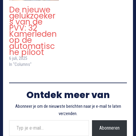
De nieuwe
gelukzoeker
s van de
PVV: 32
Kamerleden
op de
automatisc
he piloot
6 juli, 2025
In "Columns"
Ontdek meer van
Abonneer je om de nieuwste berichten naar je e-mail te laten
verzenden.
Typ je e-mail...
Abonneren