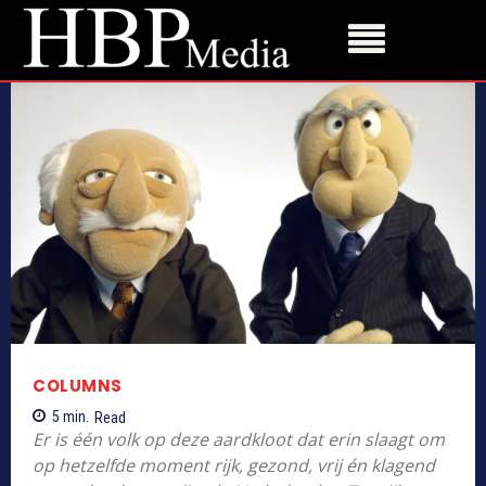
COLUMNS
5
min.
Read
Er is één volk op deze aardkloot dat erin slaagt om
op hetzelfde moment rijk, gezond, vrij én klagend