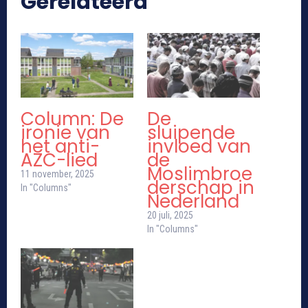
Gerelateerd
Column: De
De
ironie van
sluipende
het anti-
invloed van
AZC-lied
de
Moslimbroe
11 november, 2025
derschap in
In "Columns"
Nederland
20 juli, 2025
In "Columns"