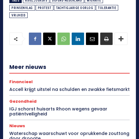
TAGS
ASIELZOEKERS
DEFEND NEDERLAND
MIGRATIE
PRINSENVLAG
PROTEST
TACHTIGJARIGE OORLOG
TOLERANTIE
VRIJHEID
Meer nieuws
Financieel
Accell krijgt uitstel na schulden en zwakke fietsmarkt
Gezondheid
IGJ schorst huisarts Rhoon wegens gevaar
patiëntveiligheid
Nieuws
Waterschap waarschuwt voor oprukkende zouttong
door droogte