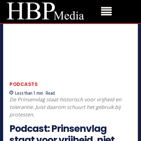
PODCASTS
Less than 1
min.
Read
De Prinsenvlag staat historisch voor vrijheid en
tolerantie. Juist daarom schuurt het gebruik bij
protesten.
Podcast: Prinsenvlag
staat voor vrijheid, niet