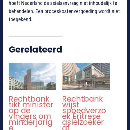
hoeft Nederland de asielaanvraag niet inhoudelijk te
behandelen. Een proceskostenvergoeding wordt niet
toegekend.
Gerelateerd
Rechtbank
Rechtbank
tikt minister
wijst
op de
spoedverzo
vingers om
ek Eritrese
minderjarig
asielzoeker
e
af