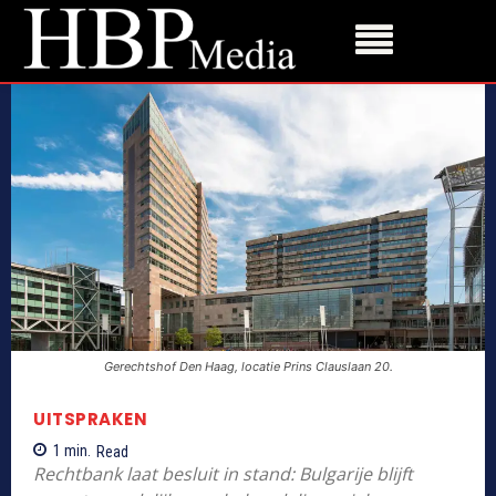
Gerechtshof Den Haag, locatie Prins Clauslaan 20.
UITSPRAKEN
1
min.
Read
Rechtbank laat besluit in stand: Bulgarije blijft