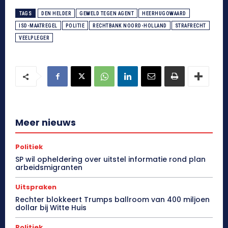
TAGS
DEN HELDER
GEWELD TEGEN AGENT
HEERHUGOWAARD
ISD-MAATREGEL
POLITIE
RECHTBANK NOORD-HOLLAND
STRAFRECHT
VEELPLEGER
Meer nieuws
Politiek
SP wil opheldering over uitstel informatie rond plan
arbeidsmigranten
Uitspraken
Rechter blokkeert Trumps ballroom van 400 miljoen
dollar bij Witte Huis
Politiek