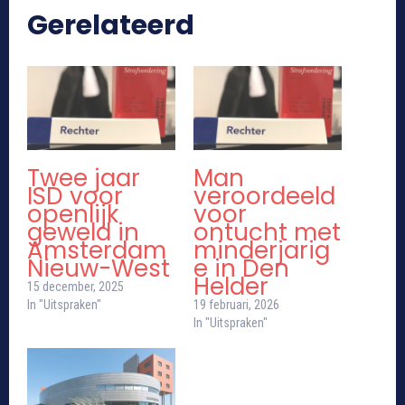
Gerelateerd
Twee jaar
Man
ISD voor
veroordeeld
openlijk
voor
geweld in
ontucht met
Amsterdam
minderjarig
Nieuw-West
e in Den
Helder
15 december, 2025
In "Uitspraken"
19 februari, 2026
In "Uitspraken"