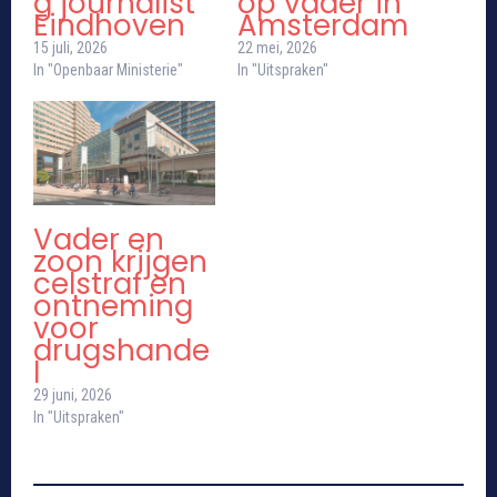
g journalist
op vader in
Eindhoven
Amsterdam
15 juli, 2026
22 mei, 2026
In "Openbaar Ministerie"
In "Uitspraken"
Vader en
zoon krijgen
celstraf en
ontneming
voor
drugshande
l
29 juni, 2026
In "Uitspraken"