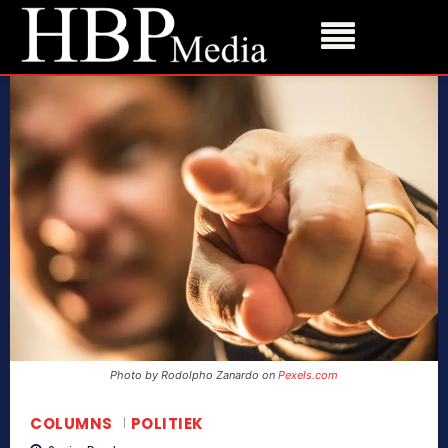
Photo by Rodolpho Zanardo on
Pexels.com
COLUMNS
POLITIEK