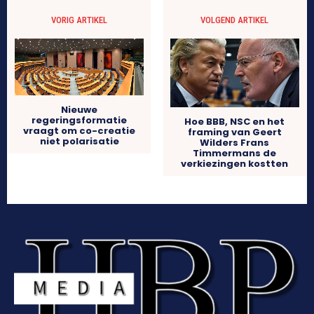
VORIG ARTIKEL
VOLGEND ARTIKEL
Nieuwe
regeringsformatie
Hoe BBB, NSC en het
vraagt om co-creatie
framing van Geert
niet polarisatie
Wilders Frans
Timmermans de
verkiezingen kostten