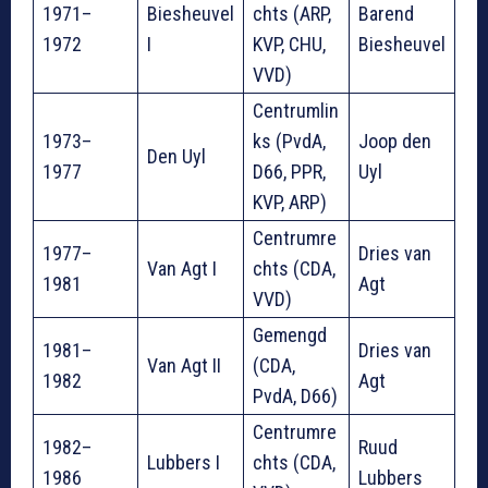
1971–
Biesheuvel
chts (ARP,
Barend
1972
I
KVP, CHU,
Biesheuvel
VVD)
Centrumlin
1973–
ks (PvdA,
Joop den
Den Uyl
1977
D66, PPR,
Uyl
KVP, ARP)
Centrumre
1977–
Dries van
Van Agt I
chts (CDA,
1981
Agt
VVD)
Gemengd
1981–
Dries van
Van Agt II
(CDA,
1982
Agt
PvdA, D66)
Centrumre
1982–
Ruud
Lubbers I
chts (CDA,
1986
Lubbers