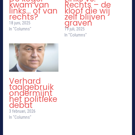
kwam van
Rechts – de
links… of van
kloof die wij
rechts?
zelf blijven
graven
18 juni, 2025
In "Columns"
19 juli, 2025
In "Columns"
Verhard
taalgebruik
ondermijnt
het politieke
debat
3 februari, 2026
In "Columns"