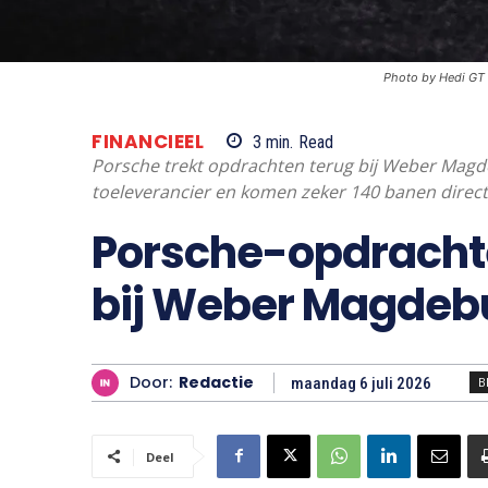
Photo by Hedi GT
FINANCIEEL
3
min.
Read
Porsche trekt opdrachten terug bij Weber Magdeb
toeleverancier en komen zeker 140 banen direct
Porsche-opdracht
bij Weber Magdeb
Door:
Redactie
maandag 6 juli 2026
B
Deel