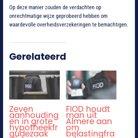
Op deze manier zouden de verdachten op
onrechtmatige wijze geprobeerd hebben om
waardevolle overheidsverzekeringen te bemachtigen.
Gerelateerd
Zeven
FIOD houdt
aanhouding
man uit
en in grote
Almere aan
hypotheekfr
om
audezaak
belastingfra