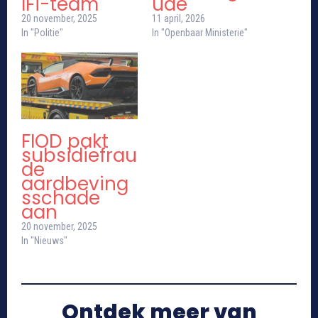
IFi-team
ude
20 november, 2025
11 april, 2026
In "Politie"
In "Openbaar Ministerie"
FIOD pakt
subsidiefrau
de
aardbeving
sschade
aan
20 november, 2025
In "Nieuws"
Ontdek meer van