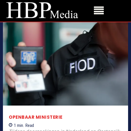
OPENBAAR MINISTERIE
1
min.
Read