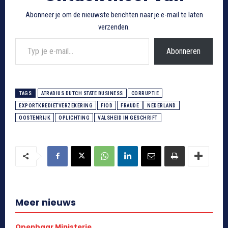
Abonneer je om de nieuwste berichten naar je e-mail te laten
verzenden.
Typ je e-mail...
Abonneren
TAGS
ATRADIUS DUTCH STATE BUSINESS
CORRUPTIE
EXPORTKREDIETVERZEKERING
FIOD
FRAUDE
NEDERLAND
OOSTENRIJK
OPLICHTING
VALSHEID IN GESCHRIFT
Meer nieuws
Openbaar Ministerie